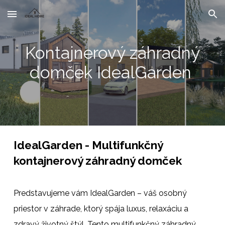
Skip to main content
Skip to navigation
Kontajnerový záhradný
domček IdealGarden
IdealGarden - Multifunkčný
kontajnerový záhradný domček
Predstavujeme vám IdealGarden – váš osobný
priestor v záhrade, ktorý spája luxus, relaxáciu a
zdravý životný štýl. Tento multifunkčný záhradný