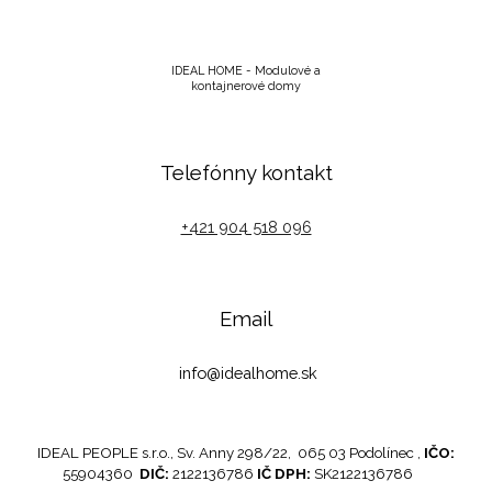
IDEAL HOME - Modulové a
kontajnerové domy
Telefónny kontakt
+421 904 518 096
Email
info@idealhome.sk
IDEAL PEOPLE s.r.o.,
Sv. Anny 298/22, 065 03 Podolínec
,
IČO:
55904360
DIČ:
2122136786
IČ DPH:
SK2122136786