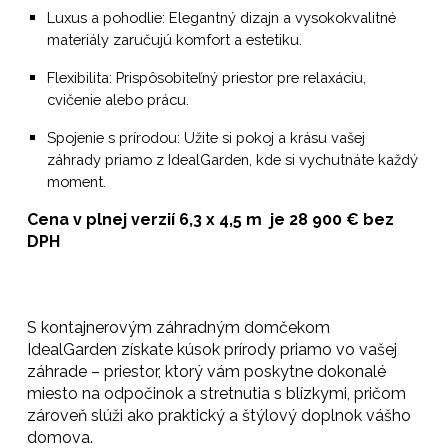
Luxus a pohodlie:
Elegantný dizajn a vysokokvalitné
materiály zaručujú komfort a estetiku.
Flexibilita:
Prispôsobiteľný priestor pre relaxáciu,
cvičenie alebo prácu.
Spojenie s prírodou:
Užite si pokoj a krásu vašej
záhrady priamo z IdealGarden, kde si vychutnáte každý
moment.
Cena v plnej verzií 6,3 x 4,5 m je
28 9
00 € bez
DPH
S kontajnerovým záhradným domčekom
IdealGarden získate kúsok prírody priamo vo vašej
záhrade – priestor, ktorý vám poskytne dokonalé
miesto na odpočinok a stretnutia s blízkymi, pričom
zároveň slúži ako praktický a štýlový doplnok vášho
domova.