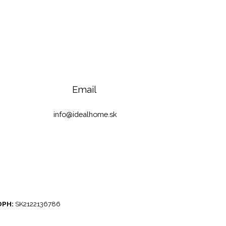
Email
info@idealhome.sk
DPH:
SK2122136786