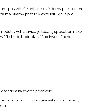
nmi poskytujú kontajnerové domy priestor len
a má priamy prístup k exteriéru, čo je pre
o modulových stavieb je teda aj spôsobom, ako
 vyššia bude hodnota vášho investičného
m dopadom na životné prostredie.
ez ohľadu na to, či plánujete vybudovať luxusný
otu.