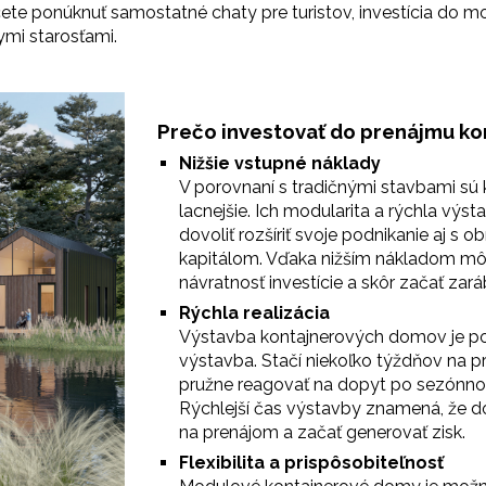
ete ponúknuť samostatné chaty pre turistov, investícia do
nymi starosťami.
Prečo investovať do prenájmu ko
Nižšie vstupné náklady
V porovnaní s tradičnými stavbami s
lacnejšie. Ich modularita a rýchla výs
dovoliť rozšíriť svoje podnikanie aj
kapitálom. Vďaka nižším nákladom môž
návratnosť investície a skôr začať zará
Rýchla realizácia
Výstavba kontajnerových domov je pod
výstavba. Stačí niekoľko týždňov na pr
pružne reagovať na dopyt po sezónn
Rýchlejší čas výstavby znamená, že 
na prenájom a začať generovať zisk.
Flexibilita a prispôsobiteľnosť