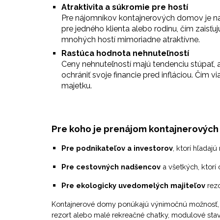
Atraktivita a súkromie pre hostí
Pre nájomníkov kontajnerových domov je na
pre jedného klienta alebo rodinu, čím zaisťu
mnohých hostí mimoriadne atraktívne.
Rastúca hodnota nehnuteľností
Ceny nehnuteľností majú tendenciu stúpať, 
ochrániť svoje financie pred infláciou. Čí
majetku.
Pre koho je prenájom kontajnerových
Pre podnikateľov a investorov
, ktorí hľadajú
Pre cestovných nadšencov
a všetkých, ktorí
Pre ekologicky uvedomelých majiteľov
rezo
Kontajnerové domy ponúkajú výnimočnú možnosť, ako
rezort alebo malé rekreačné chatky, modulové sta