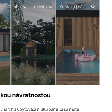
Zarábaj
Investuj
Kontaktuj nás
ion
okou návratnosťou
 na trh s ubytovacími službami. Či už máte