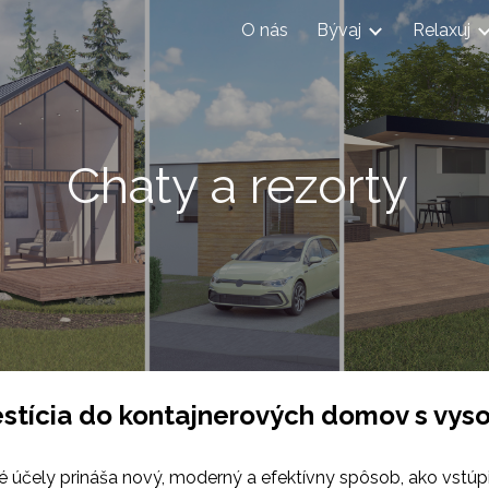
O nás
Bývaj
Relaxuj
ip to main content
Skip to navigat
Chaty a rezorty
estícia do kontajnerových domov s vys
účely prináša nový, moderný a efektívny spôsob, ako vstúpiť