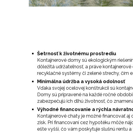
Šetrnosť k životnému prostrediu
Kontajnerové domy sú ekologickým riešením,
dôležitá udržateľnosť, a práve kontajnerov
recyklačné systémy či zelené strechy, čím e
Minimálna údržba a vysoká odolnosť
Vďaka svojej ocelovej konštrukcii sú kont
Domy sú pripravené na každé ročné obdobie, 
zabezpečujú ich dlhú životnosť, čo znamená 
Výhodné financovanie a rýchla návratn
Kontajnerové chaty je možné financovať aj c
zisk. Pri financovaní cez hypotéku môže nájo
ešte vyšší, čo vám poskytuje slušnú rentu 