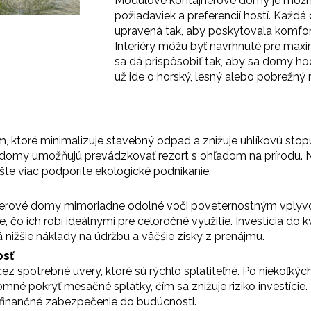
Modulové kontajnerové domy je možné
požiadaviek a preferencií hostí. Každ
upravená tak, aby poskytovala komfort,
Interiéry môžu byť navrhnuté pre maxim
sa dá prispôsobiť tak, aby sa domy hod
už ide o horský, lesný alebo pobrežný r
 ktoré minimalizuje stavebný odpad a znižuje uhlíkovú stopu
é domy umožňujú prevádzkovať rezort s ohľadom na prírodu. N
šte viac podporíte ekologické podnikanie.
ajnerové domy mimoriadne odolné voči poveternostným vplyvo
čo ich robí ideálnymi pre celoročné využitie. Investícia do 
nižšie náklady na údržbu a väčšie zisky z prenájmu.
osť
ez spotrebné úvery, ktoré sú rýchlo splatiteľné. Po niekoľký
mné pokryť mesačné splátky, čím sa znižuje riziko investície.
a finančné zabezpečenie do budúcnosti.