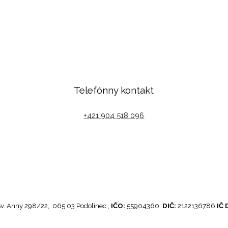
Telefónny kontakt
+421 904 518 096
v. Anny 298/22, 065 03 Podolínec
,
IČO:
55904360
DIČ:
2122136786
IČ 