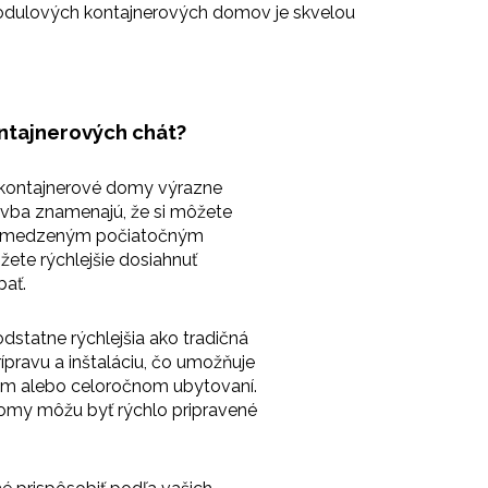
 modulových kontajnerových domov je skvelou
ntajnerových chát?
ú kontajnerové domy výrazne
tavba znamenajú, že si môžete
 s obmedzeným počiatočným
ete rýchlejšie dosiahnuť
bať.
statne rýchlejšia ako tradičná
ípravu a inštaláciu, čo umožňuje
om alebo celoročnom ubytovaní.
domy môžu byť rýchlo pripravené