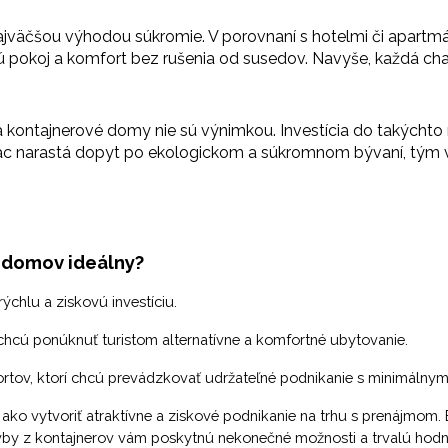
jväčšou výhodou súkromie. V porovnaní s hotelmi či apartmá
jú pokoj a komfort bez rušenia od susedov. Navyše, každá chat
a kontajnerové domy nie sú výnimkou. Investícia do takýcht
m viac narastá dopyt po ekologickom a súkromnom bývaní, tým
 domov ideálny?
 rýchlu a ziskovú investíciu.
 chcú ponúknuť turistom alternatívne a komfortné ubytovanie.
rtov
, ktorí chcú prevádzkovať udržateľné podnikanie s minimálny
 vytvoriť atraktívne a ziskové podnikanie na trhu s prenájmom. B
vby z kontajnerov vám poskytnú nekonečné možnosti a trvalú hodn