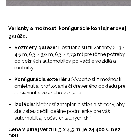
Varianty a možnosti konfigurácie kontajnerovej
garáže:
Rozmery garáže:
Dostupné sú tri varianty (6,3 ×
4,5 m, 6,3 × 3,0 m, 6,3 × 2,79 m) pre rôzne potreby
od bežných automobilov po väčšie vozidlá a
motorky.
Konfigurácia exteriéru:
Vyberte si z možností
omietnutia, profilovania či dreveného obkladu pre
dosiahnutie želaného vzhľadu.
Izolácia:
Možnosť
zateplenia stien a strechy, aby
ste zabezpečili ideálne podmienky pre váš
automobil aj počas chladných dní.
Cena v
plnej
verzií
6,3 x 4,5 m
je
24 400
€ bez
DPH
.