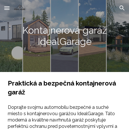
Skip to main content
Skip to navigation
Kontajnerová garáž
IdealGarage
Praktická a bezpečná kontajnerová
garáž
Doprajte svojmu automobilu bezpečné a suché
miesto s kontajnerovou garážou IdealGarage. Táto
moderná a kvalitne navrhnutá garáž poskytuje
perfektnú ochranu pred poveternostnými vplyvmi a