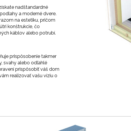
 získate nadštandardné
né podlahy a moderné dvere.
azom na estetiku, pričom
tri konštrukcie, čo
ných káblov alebo potrubí.
uje prispôsobenie takmer
y, svahy alebo odľahlé
ravení prispôsobiť váš dom
m realizovať vašu víziu o