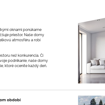
eľkými oknami ponúkame
väčšuje priestor. Naše domy
celkovú atmosféru a robí
estoru než konkurencia. Či
 svoje podnikanie, naše domy
e, ktoré oceníte každý deň.
nom období