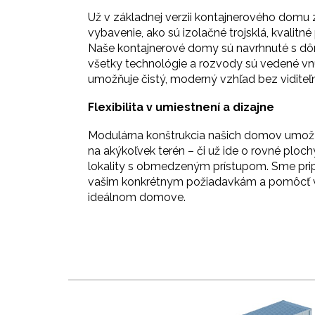
Už v základnej verzii kontajnerového domu
vybavenie, ako sú izolačné trojsklá, kvalit
Naše kontajnerové domy sú navrhnuté s dôr
všetky technológie a rozvody sú vedené vnú
umožňuje čistý, moderný vzhľad bez viditeľ
Flexibilita v umiestnení a dizajne
Modulárna konštrukcia našich domov umožň
na akýkoľvek terén – či už ide o rovné ploch
lokality s obmedzeným prístupom. Sme prip
vašim konkrétnym požiadavkám a pomôcť vá
ideálnom domove.