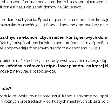
mi skúsenosťami na medzinárodnom trhu s kontajnerovými do
i priniesť našu víziu späť domov na Slovensko.
sti moderného bývania.
Špecializujeme sa na modulárne konta
, čo zákazníkom umožňuje zažiť radosti nového domova bez dlh
aktných a ekonomických riešení kontajnerových domov
že byť prispôsobený individuálnym preferenciám a špecifiká
ktoré zodpovedajú moderným trendom a osobnému vkusu.
u
, pričom naše techniky a metódy výstavby minimalizujú dopa
pre každého
a zároveň rešpektovať planétu, na ktorej ž
ôže zmeniť váš spôsob života.
d nás?
modulovej výstavby nás predurčujú k tomu, aby sme boli spoľa
 v rôznych prostrediach – od hustých mestských oblastí po od