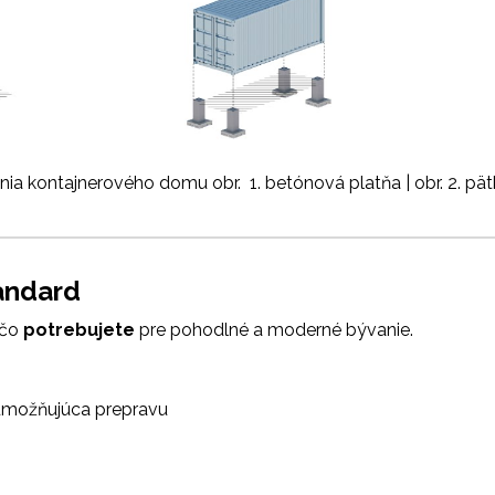
ia kontajnerového domu obr. 1. betónová platňa | obr. 2. pätky
andard
 čo
potrebujete
pre pohodlné a moderné bývanie.
 umožňujúca prepravu