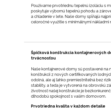
Používame prvotriednu tepelnú izoláciu s 
poskytuje výbornú tepelnú pohodu a zárove
a chladenie v lete. Naše domy spĺňajú najprí
celoročné využitie s minimálnymi nákladmi n
Špičková konštrukcia kontajnerových 
trvácnosťou
Naše kontajnerové domy sú postavené na m
konštrukcii z nových certifikovaných lodných
odolná, ale aj ľahko premiestniteľná bez riz
stability.
a teda je vytvorená na obrovskú zá
životnosť našej konštrukcie je bezkonkure
dlhodobú spokojnosť s vaším domovom.
Prvotriedna kvalita v každom detaile