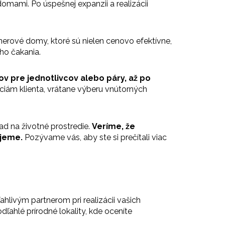
mami. Po úspešnej expanzii a realizácii
jnerové domy
, ktoré sú nielen cenovo efektívne,
ého čakania.
 pre jednotlivcov alebo páry, až po
ciám klienta, vrátane výberu vnútorných
d na životné prostredie.
Veríme, že
ijeme.
Pozývame vás, aby ste si prečítali viac
hlivým partnerom pri realizácii vašich
ľahlé prírodné lokality, kde oceníte