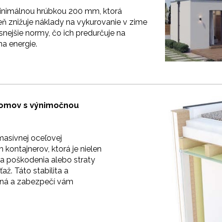
minimálnou hrúbkou 200 mm, ktorá
ň znižuje náklady na vykurovanie v zime
snejšie normy, čo ich predurčuje na
a energie.
domov s výnimočnou
asívnej oceľovej
 kontajnerov, ktorá je nielen
ika poškodenia alebo straty
ťaž.
Táto stabilita a
nčná a zabezpečí vám