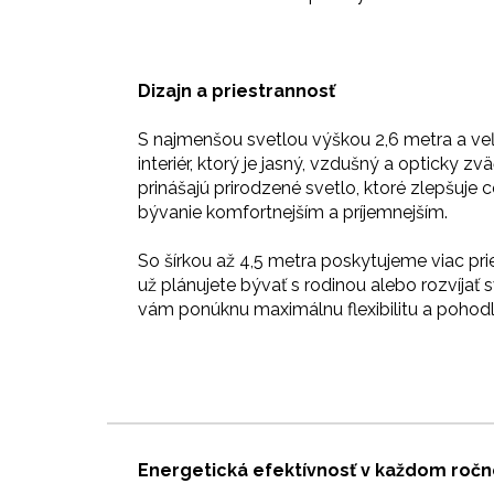
Dizajn a priestrannosť
S najmenšou svetlou výškou 2,6 metra a v
interiér, ktorý je jasný, vzdušný a opticky z
prinášajú prirodzené svetlo, ktoré zlepšuje 
bývanie komfortnejším a príjemnejším.
S
o šírkou až 4,5 metra poskytujeme viac pri
už plánujete bývať s rodinou alebo rozvíjať
vám ponúknu maximálnu flexibilitu a pohodli
Energetická efektívnosť v každom roč