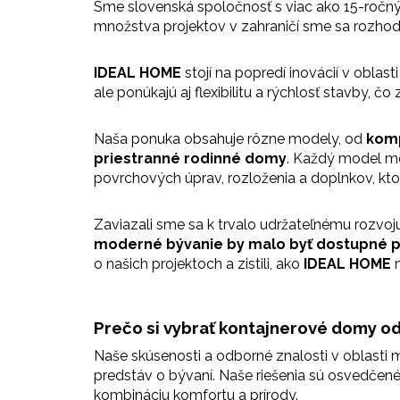
Sme slovenská spoločnosť s viac ako 15-ročný
množstva projektov v zahraničí sme sa rozhodl
IDEAL HOME
stojí na popredí inovácií v obla
ale ponúkajú aj flexibilitu a rýchlosť stavby
Naša ponuka obsahuje rôzne modely
, od
komp
priestranné rodinné domy
. Každý model mô
povrchových úprav, rozloženia a doplnkov, 
Z
aviazali sme sa k trvalo udržateľnému rozvoj
moderné bývanie by malo byť dostupné 
o našich projektoch a zistili, ako
IDEAL HOME
m
Prečo si vybrať kontajnerové domy o
Naše skúsenosti a odborné znalosti v oblasti 
predstáv o bývaní. Naše riešenia sú osvedčené
kombináciu komfortu a prírody.